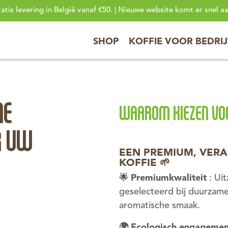
atis levering in België vanaf €50. | Nieuwe website komt er snel aa
SHOP
KOFFIE VOOR BEDRI
ME
WAAROM KIEZEN VO
R UW
EEN PREMIUM, VER
KOFFIE 🌱
🌟
Premiumkwaliteit
: Uit
geselecteerd bij duurzame
aromatische smaak.
🌍
Ecologisch engagemen