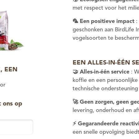
met respect voor het mili
🦜
Een positieve impact
:
geschonken aan BirdLife I
vogelsoorten te bescher
EEN ALLES-IN-ÉÉN 
, EEN
🤝
Alles-in-één service
: W
koffie en een persoonlijke
oor
technische ondersteuning 
🚀
Geen zorgen, geen ge
 ons op
levering, onderhoud en aft
⚡
Gegarandeerde reactivi
een snelle opvolging biedt