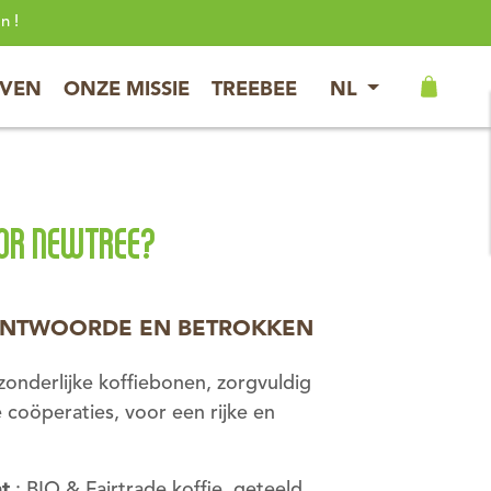
n !
JVEN
ONZE MISSIE
TREEBEE
NL
OR NEWTREE?
ANTWOORDE EN BETROKKEN
zonderlijke koffiebonen, zorgvuldig
 coöperaties, voor een rijke en
t
: BIO & Fairtrade koffie, geteeld