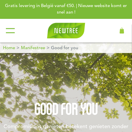
Gratis levering in België vanaf €50. | Nieuwe website komt er
snel aan !
Home
Manifestree
Good for you
GOOD FOR YOU
Compromisloos genieten betekent genieten zonder