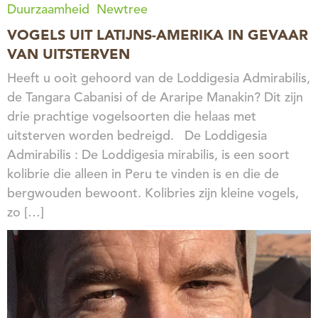
Duurzaamheid
Newtree
VOGELS UIT LATIJNS-AMERIKA IN GEVAAR
VAN UITSTERVEN
Heeft u ooit gehoord van de Loddigesia Admirabilis,
de Tangara Cabanisi of de Araripe Manakin? Dit zijn
drie prachtige vogelsoorten die helaas met
uitsterven worden bedreigd. De Loddigesia
Admirabilis : De Loddigesia mirabilis, is een soort
kolibrie die alleen in Peru te vinden is en die de
bergwouden bewoont. Kolibries zijn kleine vogels,
zo […]