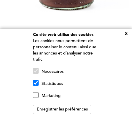
PÂTE À TARTINER AU CHOCOLAT AU LAIT
Pâte à Tartiner
x
Ce site web utilise des cookies
Les cookies nous permettent de
6.10 €
personnaliser le contenu ainsi que
les annonces et d´analyser notre
Ajouter au panier
trafic.
REJOIGNEZ NOTRE TREEBE
Nécessaires
Inscrivez-vous à notre newsletter pour
Statistiques
bénéficier de promotions et de produits
uniques.
Marketing
info@newtree.be
Enregistrer les préférences