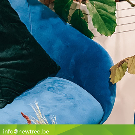
Contactez-nous
Email :
chocolatree@newtree.be
Téléphone :
+32 (0) 2 770
65 45
info@newtree.be