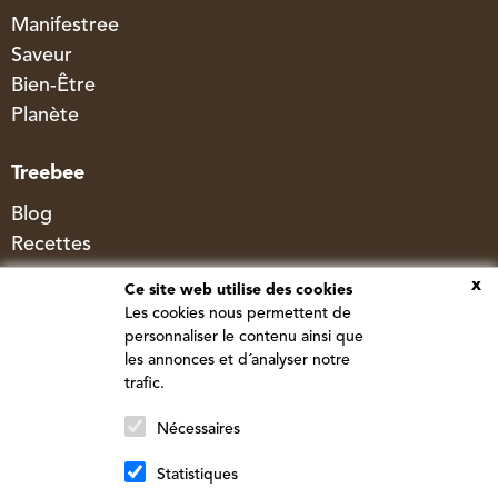
Manifestree
Saveur
Bien-Être
Planète
Treebee
Blog
Recettes
x
Ce site web utilise des cookies
Company
Les cookies nous permettent de
personnaliser le contenu ainsi que
Contact
les annonces et d´analyser notre
FAQ
trafic.
REJOIGNEZ NOTRE TREEBE
Livraison
Nécessaires
Inscrivez-vous à notre newsletter pour
Statistiques
bénéficier de promotions et de produits
© Newtree - Made by
Cherry Pulp