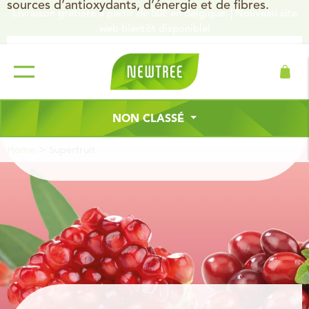
sources d’antioxydants, d’énergie et de fibres.
Livraison gratuite à partir de 50€ en Belgique. | Nouveau site
web bientôt disponible!
INFORMATIONS NUTRITIONNELLES
INGRÉDIENTS
NON CLASSÉ
Home
Superfruit